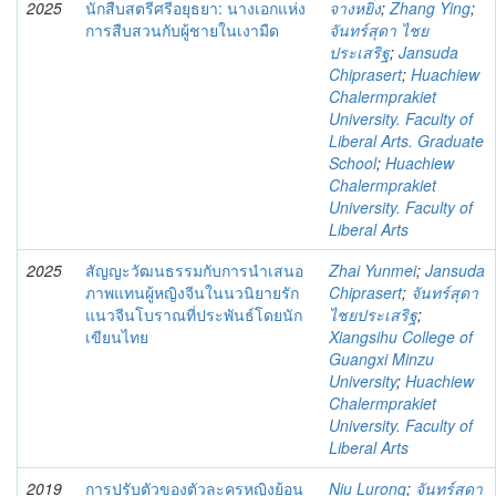
2025
นักสืบสตรีศรีอยุธยา: นางเอกแห่ง
จางหยิ่ง
;
Zhang Ying
;
การสืบสวนกับผู้ชายในเงามืด
จันทร์สุดา ไชย
ประเสริฐ
;
Jansuda
Chiprasert
;
Huachiew
Chalermprakiet
University. Faculty of
Liberal Arts. Graduate
School
;
Huachiew
Chalermprakiet
University. Faculty of
Liberal Arts
2025
สัญญะวัฒนธรรมกับการนำเสนอ
Zhai Yunmei
;
Jansuda
ภาพแทนผู้หญิงจีนในนวนิยายรัก
Chiprasert
;
จันทร์สุดา
แนวจีนโบราณที่ประพันธ์โดยนัก
ไชยประเสริฐ
;
เขียนไทย
Xiangsihu College of
Guangxi Minzu
University
;
Huachiew
Chalermprakiet
University. Faculty of
Liberal Arts
2019
การปรับตัวของตัวละครหญิงย้อน
Niu Lurong
;
จันทร์สุดา