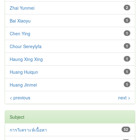
Zhai Yunmei
2
Bai Xiaoyu
1
Chen Ying
1
Chour Sereylyfa
1
Haung Xing Xing
1
Huang Huiqun
1
Huang Jinmei
1
< previous
next >
Subject
การวิเคราะห์เนื้อหา
52