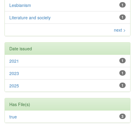
Lesbianism
1
Literature and society
1
next >
Date issued
2021
1
2023
1
2025
1
Has File(s)
true
3