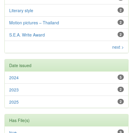
Literary style
2
Motion pictures – Thailand
2
S.E.A. Write Award
2
next >
Date issued
2024
5
2023
2
2025
2
Has File(s)
true
9