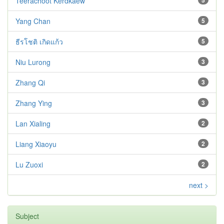
Teerachoot Kerdkaew
5
Yang Chan
5
ธีรโชติ เกิดแก้ว
5
Niu Lurong
3
Zhang Qi
3
Zhang Ying
3
Lan Xialing
2
Liang Xiaoyu
2
Lu Zuoxi
2
next >
Subject