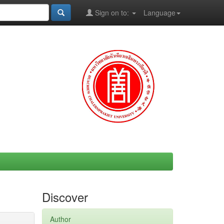
Sign on to:
Language
Discover
Author