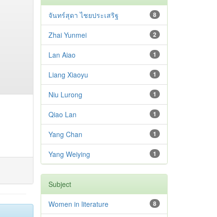
จันทร์สุดา ไชยประเสริฐ
8
Zhai Yunmei
2
Lan Aiao
1
Liang Xiaoyu
1
Niu Lurong
1
Qiao Lan
1
Yang Chan
1
Yang Weiying
1
Subject
Women in literature
8