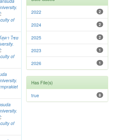
ansuda
iversity.
2022
2
l
;
culty of
2024
2
ร์สุดา ไชย
2025
2
ersity.
l
;
2023
1
culty of
2026
1
uda
iversity.
Has File(s)
rmprakiet
true
8
nsuda
iversity.
l
;
culty of