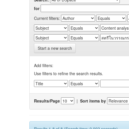
for
Current filters:
Start a new search
Add filters:
Use filters to refine the search results.
Results/Page
|
Sort items by
Results 1-8 of 8 (Search time: 0.002 seconds).