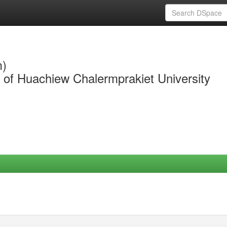
m)
y of Huachiew Chalermprakiet University