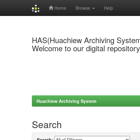
Home
Browse
Help
Skip
navigation
HAS(Huachiew Archiving Syste
Welcome to our digital repositor
Huachiew Archiving System
Search
Search: