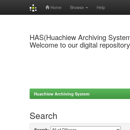
Home
Browse
Help
Skip
navigation
HAS(Huachiew Archiving Syste
Welcome to our digital repositor
Huachiew Archiving System
Search
Search: