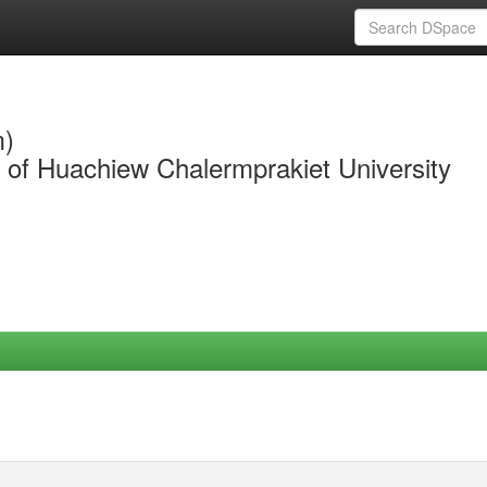
m)
y of Huachiew Chalermprakiet University