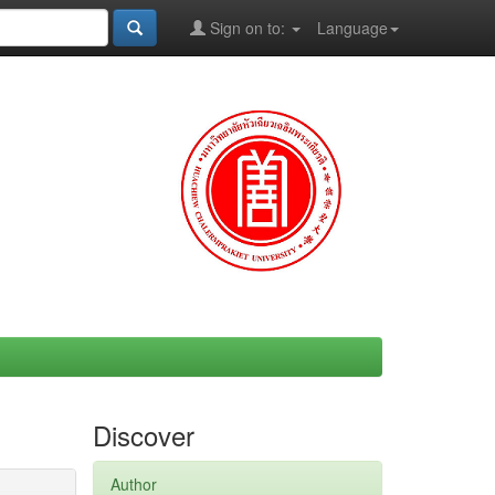
Sign on to:
Language
Discover
Author