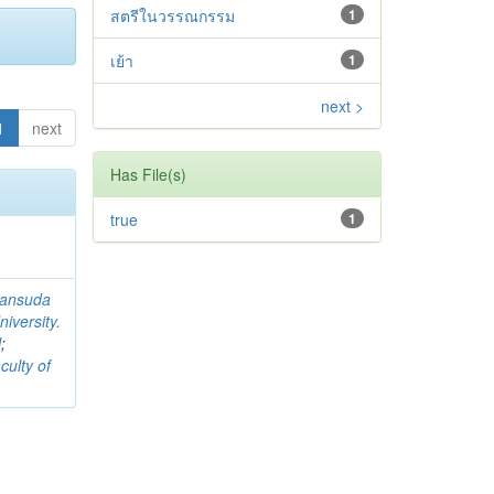
สตรีในวรรณกรรม
1
เย้า
1
next >
1
next
Has File(s)
true
1
ansuda
iversity.
l
;
culty of