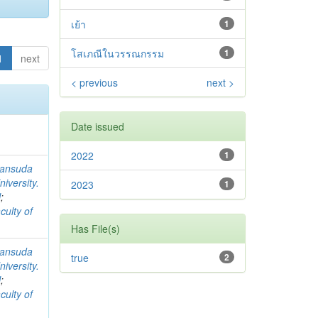
เย้า
1
โสเภณีในวรรณกรรม
1
1
next
< previous
next >
Date issued
2022
1
ansuda
iversity.
2023
1
l
;
culty of
Has File(s)
ansuda
true
2
iversity.
l
;
culty of