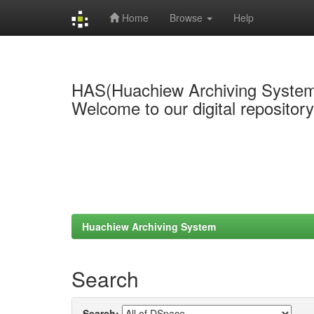
Home
Browse
Help
Skip
navigation
HAS(Huachiew Archiving Syste
Welcome to our digital repositor
Huachiew Archiving System
Search
Search: