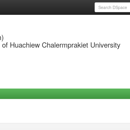
m)
y of Huachiew Chalermprakiet University