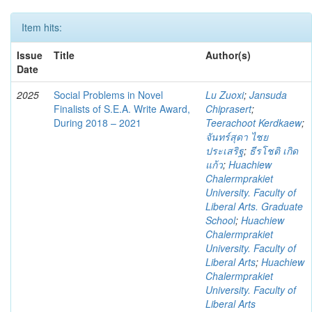
Item hits:
Issue
Title
Author(s)
Date
2025
Social Problems in Novel
Lu Zuoxi
;
Jansuda
Finalists of S.E.A. Write Award,
Chiprasert
;
During 2018 – 2021
Teerachoot Kerdkaew
;
จันทร์สุดา ไชย
ประเสริฐ
;
ธีรโชติ เกิด
แก้ว
;
Huachiew
Chalermprakiet
University. Faculty of
Liberal Arts. Graduate
School
;
Huachiew
Chalermprakiet
University. Faculty of
Liberal Arts
;
Huachiew
Chalermprakiet
University. Faculty of
Liberal Arts