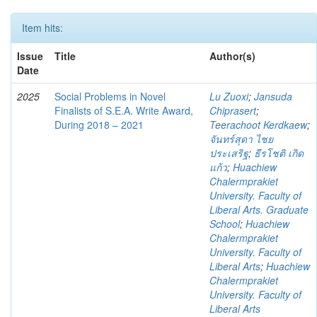
Item hits:
Issue
Title
Author(s)
Date
2025
Social Problems in Novel
Lu Zuoxi
;
Jansuda
Finalists of S.E.A. Write Award,
Chiprasert
;
During 2018 – 2021
Teerachoot Kerdkaew
;
จันทร์สุดา ไชย
ประเสริฐ
;
ธีรโชติ เกิด
แก้ว
;
Huachiew
Chalermprakiet
University. Faculty of
Liberal Arts. Graduate
School
;
Huachiew
Chalermprakiet
University. Faculty of
Liberal Arts
;
Huachiew
Chalermprakiet
University. Faculty of
Liberal Arts