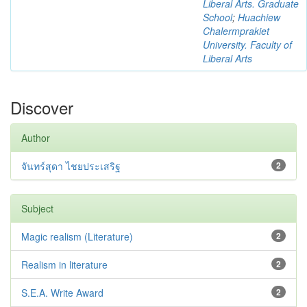
Liberal Arts. Graduate
School
;
Huachiew
Chalermprakiet
University. Faculty of
Liberal Arts
Discover
Author
จันทร์สุดา ไชยประเสริฐ
2
Subject
Magic realism (Literature)
2
Realism in literature
2
S.E.A. Write Award
2