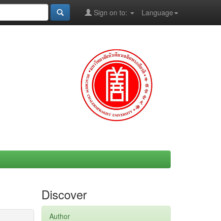
Sign on to:
Language
Discover
Author