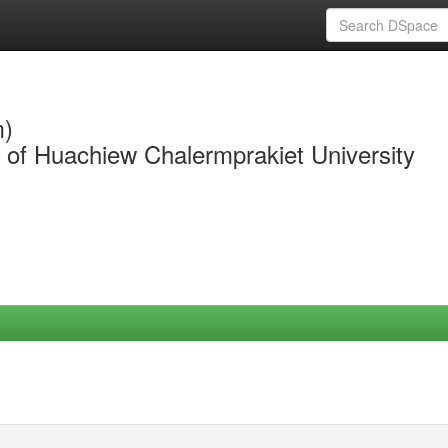
m)
y of Huachiew Chalermprakiet University