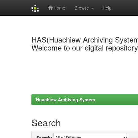
Home
Browse
Help
Skip
navigation
HAS(Huachiew Archiving Syste
Welcome to our digital repositor
Huachiew Archiving System
Search
Search: