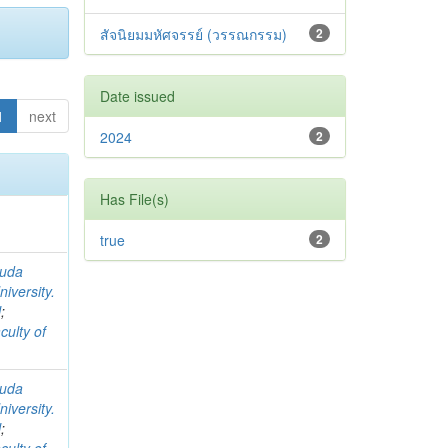
สัจนิยมมหัศจรรย์ (วรรณกรรม)
2
Date issued
1
next
2024
2
Has File(s)
true
2
suda
iversity.
l
;
culty of
suda
iversity.
l
;