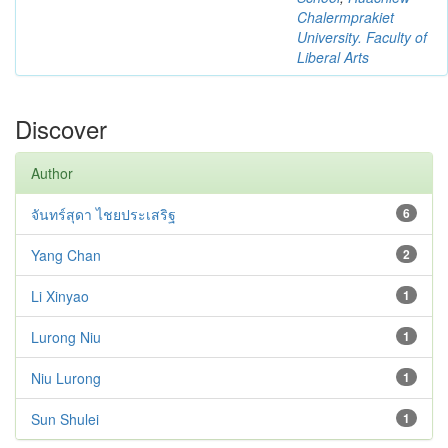
Chalermprakiet
University. Faculty of
Liberal Arts
Discover
Author
จันทร์สุดา ไชยประเสริฐ
6
Yang Chan
2
Li Xinyao
1
Lurong Niu
1
Niu Lurong
1
Sun Shulei
1