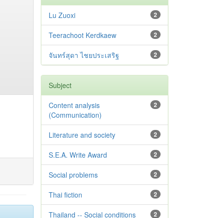
Lu Zuoxi
2
Teerachoot Kerdkaew
2
จันทร์สุดา ไชยประเสริฐ
2
Subject
Content analysis
2
(Communication)
Literature and society
2
S.E.A. Write Award
2
Social problems
2
Thai fiction
2
Thailand -- Social conditions
2