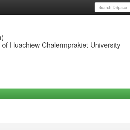
m)
y of Huachiew Chalermprakiet University