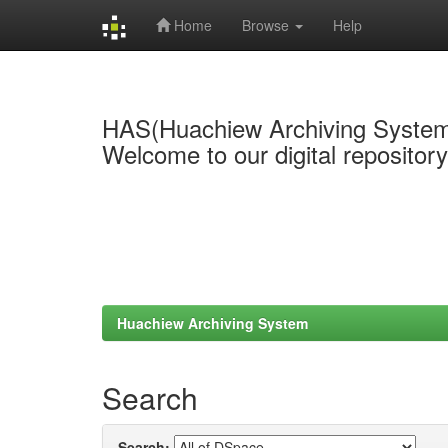
Home
Browse
Help
Skip
navigation
HAS(Huachiew Archiving Syste
Welcome to our digital repositor
Huachiew Archiving System
Search
Search: