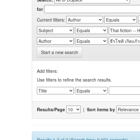
for
Current filters:
Start a new search
Add filters:
Use filters to refine the search results.
Results/Page
|
Sort items by
Results 1-2 of 2 (Search time: 0.001 seconds).