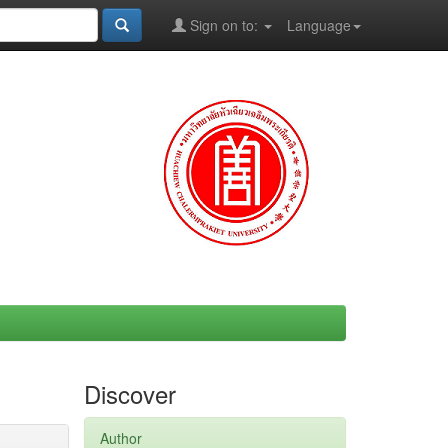
Sign on to:
Language
Discover
Author