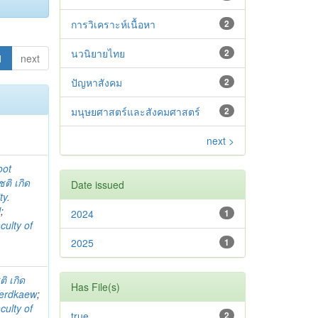
การวิเคราะห์เนื้อหา
2
นวนิยายไทย
2
1
next
ปัญหาสังคม
2
มนุษยศาสตร์และสังคมศาสตร์
2
next >
oot
ชติ เกิด
Date issued
ty.
l
;
2024
1
culty of
2025
1
ติ เกิด
Has File(s)
Kerdkaew
;
culty of
true
2