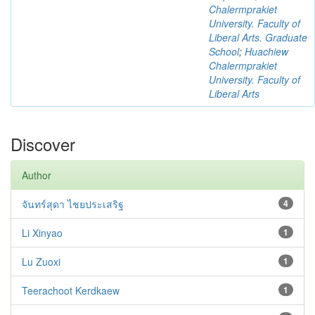
Chalermprakiet
University. Faculty of
Liberal Arts. Graduate
School
;
Huachiew
Chalermprakiet
University. Faculty of
Liberal Arts
Discover
Author
จันทร์สุดา ไชยประเสริฐ
4
Li Xinyao
1
Lu Zuoxi
1
Teerachoot Kerdkaew
1