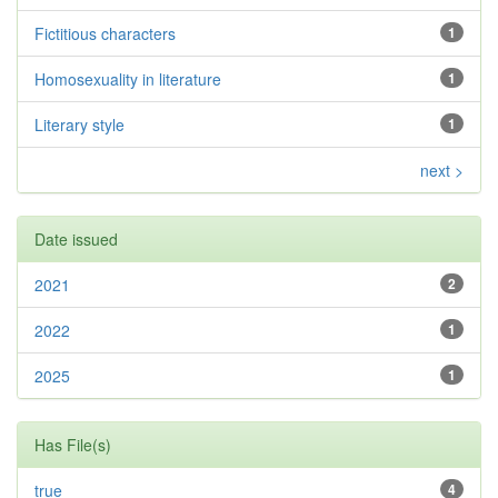
Fictitious characters
1
Homosexuality in literature
1
Literary style
1
next >
Date issued
2021
2
2022
1
2025
1
Has File(s)
true
4