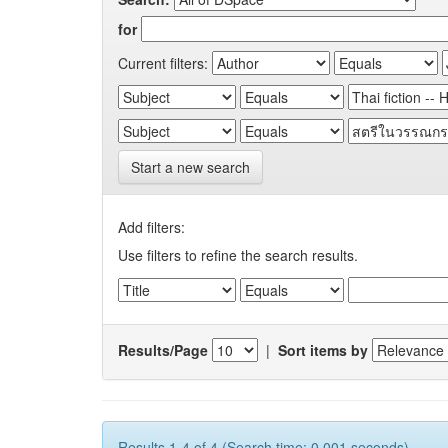
for
Current filters:
Start a new search
Add filters:
Use filters to refine the search results.
Results/Page
|
Sort items by
Results 1-4 of 4 (Search time: 0.001 seconds).