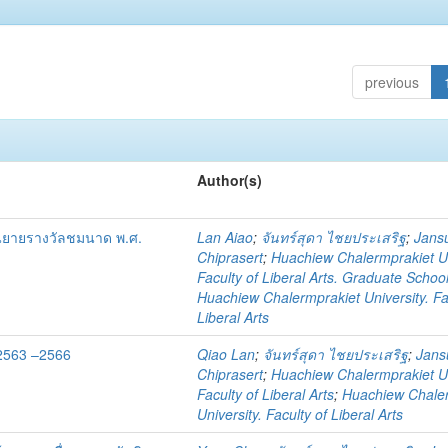
previous
Author(s)
นิยายรางวัลชมนาด พ.ศ.
Lan Aiao
;
จันทร์สุดา ไชยประเสริฐ
;
Jans
Chiprasert
;
Huachiew Chalermprakiet Un
Faculty of Liberal Arts. Graduate Schoo
Huachiew Chalermprakiet University. Fa
Liberal Arts
2563 –2566
Qiao Lan
;
จันทร์สุดา ไชยประเสริฐ
;
Jans
Chiprasert
;
Huachiew Chalermprakiet Un
Faculty of Liberal Arts
;
Huachiew Chale
University. Faculty of Liberal Arts