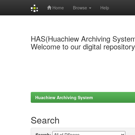
Home
Browse
Help
Skip
navigation
HAS(Huachiew Archiving Syste
Welcome to our digital repositor
Huachiew Archiving System
Search
Search: