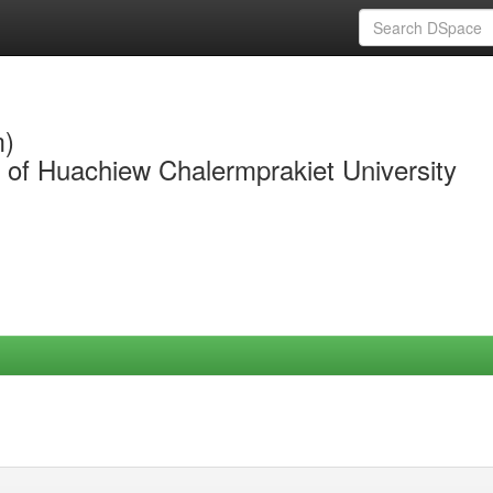
m)
y of Huachiew Chalermprakiet University