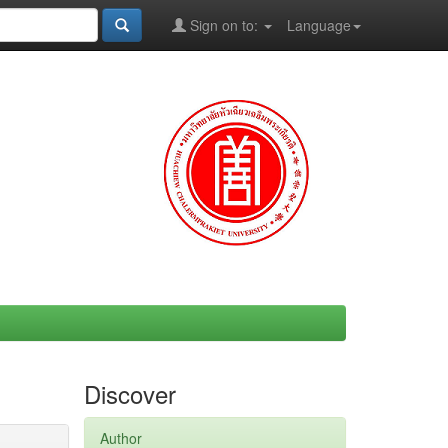
Sign on to:
Language
Discover
Author