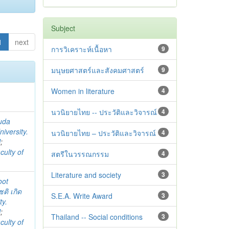
Subject
1
next
การวิเคราะห์เนื้อหา
9
มนุษยศาสตร์และสังคมศาสตร์
9
Women in literature
4
นวนิยายไทย -- ประวัติและวิจารณ์
4
uda
iversity.
นวนิยายไทย – ประวัติและวิจารณ์
4
l
;
culty of
สตรีในวรรณกรรม
4
Literature and society
3
oot
ชติ เกิด
S.E.A. Write Award
3
ty.
l
;
Thailand -- Social conditions
3
culty of