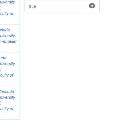
iversity.
true
9
l
;
culty of
nsuda
iversity.
rmprakiet
uda
iversity.
l
;
culty of
Jansuda
iversity.
l
;
culty of