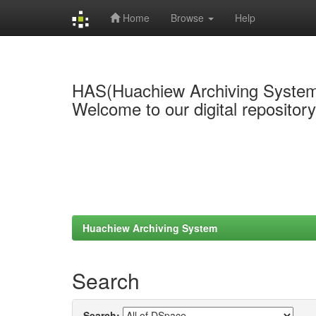
Home
Browse
Help
Skip
navigation
HAS(Huachiew Archiving Syste
Welcome to our digital repositor
Huachiew Archiving System
Search
Search: