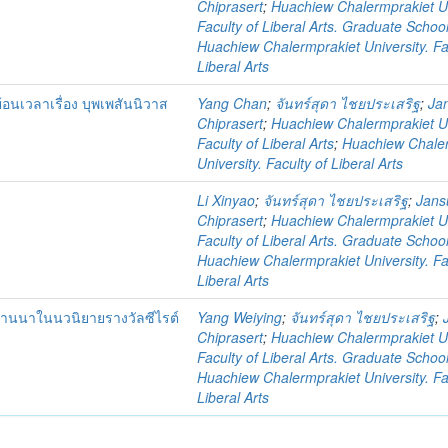
Chiprasert
;
Huachiew Chalermprakiet Un
Faculty of Liberal Arts. Graduate Schoo
Huachiew Chalermprakiet University. Fa
Liberal Arts
นเวลาเรื่อง บุพเพสันนิวาส
Yang Chan
;
จันทร์สุดา ไชยประเสริฐ
;
Ja
Chiprasert
;
Huachiew Chalermprakiet Un
Faculty of Liberal Arts
;
Huachiew Chale
University. Faculty of Liberal Arts
Li Xinyao
;
จันทร์สุดา ไชยประเสริฐ
;
Jans
Chiprasert
;
Huachiew Chalermprakiet Un
Faculty of Liberal Arts. Graduate Schoo
Huachiew Chalermprakiet University. Fa
Liberal Arts
ล้านนาในนวนิยายรางวัลซีไรต์
Yang Weiying
;
จันทร์สุดา ไชยประเสริฐ
;
Chiprasert
;
Huachiew Chalermprakiet Un
Faculty of Liberal Arts. Graduate Schoo
Huachiew Chalermprakiet University. Fa
Liberal Arts