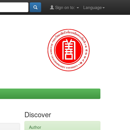
Sign on to:
Language
Discover
Author