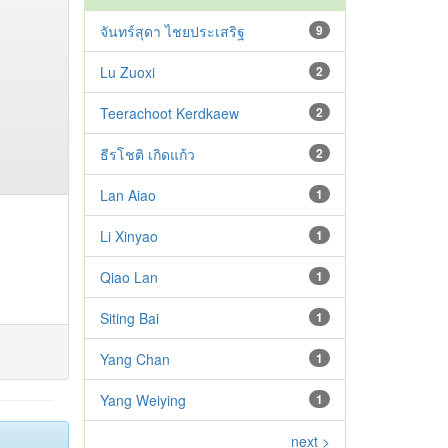
จันทร์สุดา ไชยประเสริฐ
9
Lu Zuoxi
2
Teerachoot Kerdkaew
2
ธีรโชติ เกิดแก้ว
2
Lan Aiao
1
Li Xinyao
1
Qiao Lan
1
Siting Bai
1
Yang Chan
1
Yang Weiying
1
next >