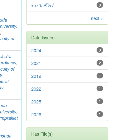
รางวัลซีไรต์
3
next >
suda
iversity.
l
;
Date issued
culty of
2024
3
ติ เกิด
Kerdkaew
;
2021
2
culty of
w
2019
1
beral
ty.
2022
1
2025
1
uda
iversity.
2026
1
rmprakiet
Has File(s)
nsuda