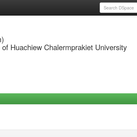
m)
y of Huachiew Chalermprakiet University