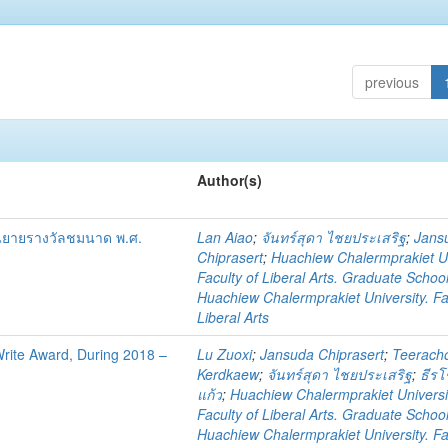
previous
Author(s)
นิยายรางวัลชมนาด พ.ศ.
Lan Aiao
;
จันทร์สุดา ไชยประเสริฐ
;
Jans
Chiprasert
;
Huachiew Chalermprakiet Un
Faculty of Liberal Arts. Graduate Schoo
Huachiew Chalermprakiet University. Fa
Liberal Arts
 Write Award, During 2018 –
Lu Zuoxi
;
Jansuda Chiprasert
;
Teerach
Kerdkaew
;
จันทร์สุดา ไชยประเสริฐ
;
ธีรโ
แก้ว
;
Huachiew Chalermprakiet Universi
Faculty of Liberal Arts. Graduate Schoo
Huachiew Chalermprakiet University. Fa