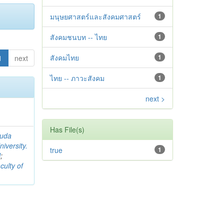
มนุษยศาสตร์และสังคมศาสตร์
1
สังคมชนบท -- ไทย
1
สังคมไทย
1
1
next
ไทย -- ภาวะสังคม
1
next >
Has File(s)
suda
iversity.
true
1
l
;
culty of