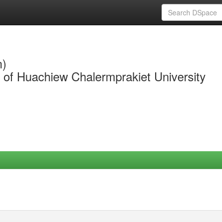
m)
y of Huachiew Chalermprakiet University