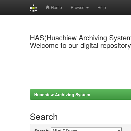
Home
Browse
Help
Skip
navigation
HAS(Huachiew Archiving Syste
Welcome to our digital repositor
Huachiew Archiving System
Search
Search: