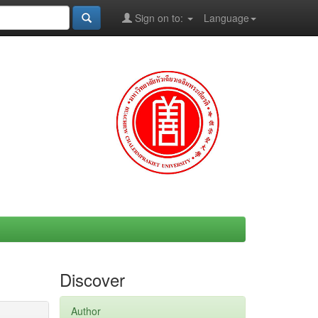
Sign on to:
Language
Discover
Author