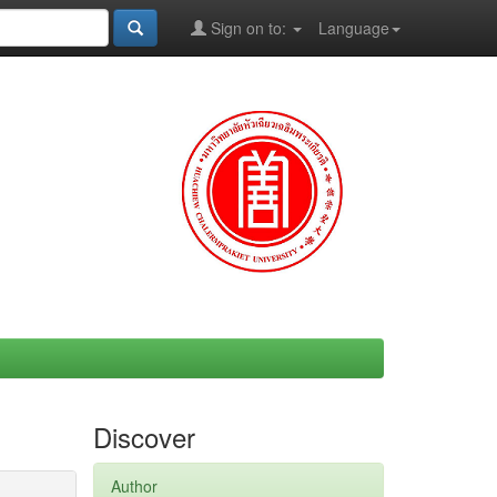
Sign on to:
Language
Discover
Author