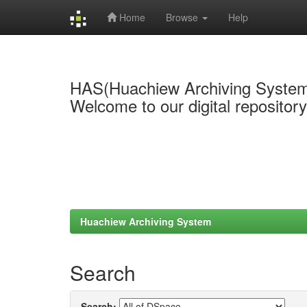
Home
Browse
Help
Skip
navigation
HAS(Huachiew Archiving Syste
Welcome to our digital repositor
Huachiew Archiving System
Search
Search: