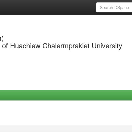
m)
y of Huachiew Chalermprakiet University