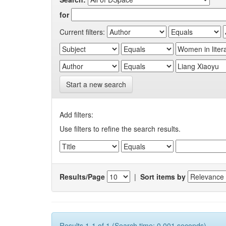
for
Current filters:
Start a new search
Add filters:
Use filters to refine the search results.
Results/Page
|
Sort items by
Results 1-1 of 1 (Search time: 0.001 seconds).