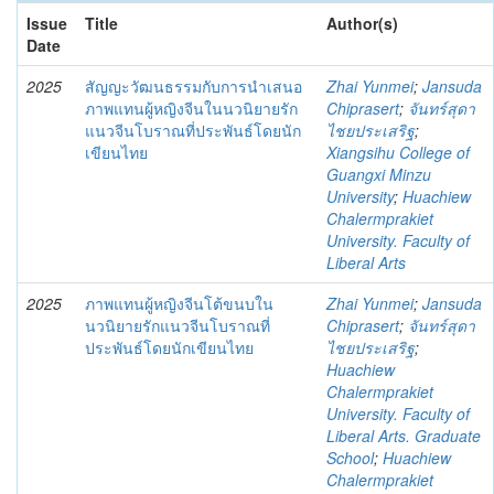
Issue
Title
Author(s)
Date
2025
สัญญะวัฒนธรรมกับการนำเสนอ
Zhai Yunmei
;
Jansuda
ภาพแทนผู้หญิงจีนในนวนิยายรัก
Chiprasert
;
จันทร์สุดา
แนวจีนโบราณที่ประพันธ์โดยนัก
ไชยประเสริฐ
;
เขียนไทย
Xiangsihu College of
Guangxi Minzu
University
;
Huachiew
Chalermprakiet
University. Faculty of
Liberal Arts
2025
ภาพแทนผู้หญิงจีนโต้ขนบใน
Zhai Yunmei
;
Jansuda
นวนิยายรักแนวจีนโบราณที่
Chiprasert
;
จันทร์สุดา
ประพันธ์โดยนักเขียนไทย
ไชยประเสริฐ
;
Huachiew
Chalermprakiet
University. Faculty of
Liberal Arts. Graduate
School
;
Huachiew
Chalermprakiet