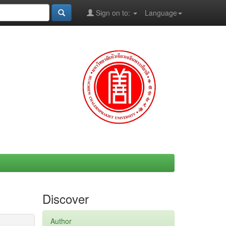
Sign on to:
Language
Discover
Author