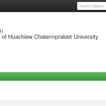
m)
y of Huachiew Chalermprakiet University