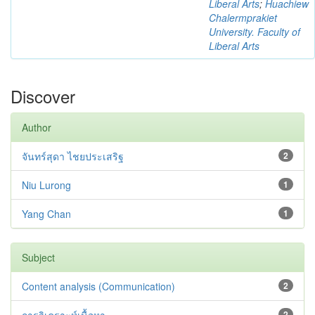
Liberal Arts
;
Huachiew
Chalermprakiet
University. Faculty of
Liberal Arts
Discover
Author
จันทร์สุดา ไชยประเสริฐ
2
Niu Lurong
1
Yang Chan
1
Subject
Content analysis (Communication)
2
2