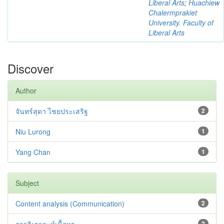
Liberal Arts
;
Huachiew
Chalermprakiet
University. Faculty of
Liberal Arts
Discover
Author
จันทร์สุดา ไชยประเสริฐ
2
Niu Lurong
1
Yang Chan
1
Subject
Content analysis (Communication)
2
2