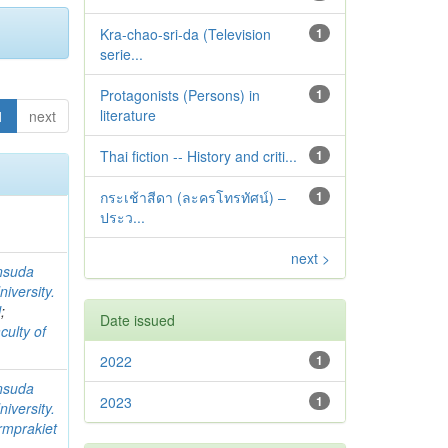
Kra-chao-sri-da (Television
1
serie...
Protagonists (Persons) in
1
literature
1
next
Thai fiction -- History and criti...
1
กระเช้าสีดา (ละครโทรทัศน์) –
1
ประว...
next >
nsuda
iversity.
l
;
Date issued
culty of
2022
1
nsuda
2023
1
iversity.
rmprakiet