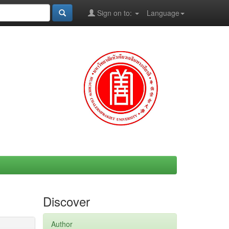
Sign on to:
Language
Discover
Author