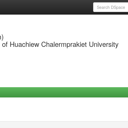
m)
y of Huachiew Chalermprakiet University