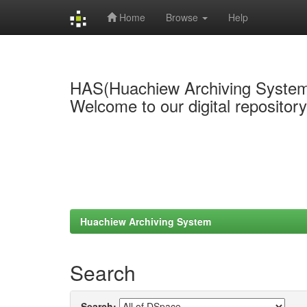
Home
Browse
Help
Skip
navigation
HAS(Huachiew Archiving Syste
Welcome to our digital repositor
Huachiew Archiving System
Search
Search: