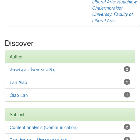
Liberal Arts
;
Huachiew
Chalermprakiet
University. Faculty of
Liberal Arts
Discover
Author
จันทร์สุดา ไชยประเสริฐ
2
Lan Aiao
1
Qiao Lan
1
Subject
Content analysis (Communication)
2
2