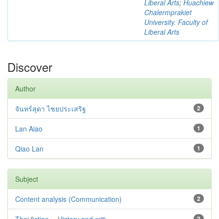
Liberal Arts
;
Huachiew
Chalermprakiet
University. Faculty of
Liberal Arts
Discover
Author
จันทร์สุดา ไชยประเสริฐ
2
Lan Aiao
1
Qiao Lan
1
Subject
Content analysis (Communication)
2
2