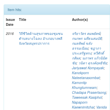
Item hits:
Issue
Title
Author(s)
Date
2016
วิถีชีวิตด้านสุขภาพของชุมชน
จริยาวัตร คมพยัคฆ์
;
ตำบลบางโฉลง อำเภอบางพลี
กนกพร นทีธนสมบัติ
;
จังหวัดสมุทรปราการ
กมลทิพย์ ขลัง
ธรรมเนียม
;
ชฎาภา
ประเสริฐทรง
;
ทวีศักดิ์
กสิผล
;
นภาพร แก้วนิมิต
ชัย
;
วนิดา ดุรงค์ฤทธิชัย
;
Jariyawat Kompayak
;
Kanokporn
Nateetanasombat
;
Kamontip
Khungtumneam
;
Chadapa Prasertsong
;
Taweesak Kasiphol
;
Napaporn
Kaewnimitchai
;
Vanida