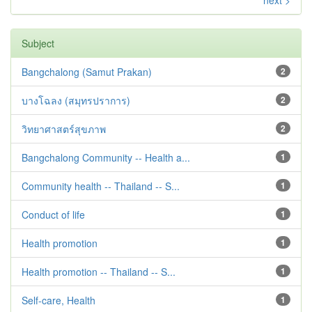
next >
Subject
Bangchalong (Samut Prakan)
2
บางโฉลง (สมุทรปราการ)
2
วิทยาศาสตร์สุขภาพ
2
Bangchalong Community -- Health a...
1
Community health -- Thailand -- S...
1
Conduct of life
1
Health promotion
1
Health promotion -- Thailand -- S...
1
Self-care, Health
1