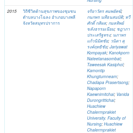
Nursing
2015
วิถีชีวิตด้านสุขภาพของชุมชน
จริยาวัตร คมพยัคฆ์
;
ตำบลบางโฉลง อำเภอบางพลี
กนกพร นทีธนสมบัติ
;
ทวี
จังหวัดสมุทรปราการ
ศักดิ์ กสิผล
;
กมลทิพย์
ขลังธรรมเนียม
;
ชฎาภา
ประเสริฐทรง
;
นภาพร
แก้วนิมิตชัย
;
วนิดา ดุ
รงค์ฤทธิชัย
;
Jariyawat
Kompayak
;
Kanokporn
Nateetanasombat
;
Taweesak Kasiphol
;
Kamontip
Khungtumneam
;
Chadapa Prasertsong
;
Napaporn
Kaewnimitchai
;
Vanida
Durongrittichai
;
Huachiew
Chalermprakiet
University. Faculty of
Nursing
;
Huachiew
Chalermprakiet