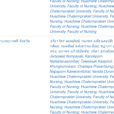
Faculty of Nursing
;
Huachiew Chalermpr
University. Faculty of Nursing
;
Huachie
Chalermprakiet University. Faculty of N
Huachiew Chalermprakiet University. Fa
Nursing
;
Huachiew Chalermprakiet Unive
Faculty of Nursing
;
Huachiew Chalermpr
University. Faculty of Nursing
เภอบางพลี จังหวัด
จริยาวัตร คมพยัคฆ์
;
กนกพร นทีธนสมบัติ
กสิผล
;
กมลทิพย์ ขลังธรรมเนียม
;
ชฎาภา ป
ทรง
;
นภาพร แก้วนิมิตชัย
;
วนิดา ดุรงค์ฤทธ
Jariyawat Kompayak
;
Kanokporn
Nateetanasombat
;
Taweesak Kasiphol
;
Khungtumneam
;
Chadapa Prasertsong
Napaporn Kaewnimitchai
;
Vanida Durong
Huachiew Chalermprakiet University. Fa
Nursing
;
Huachiew Chalermprakiet Unive
Faculty of Nursing
;
Huachiew Chalermpr
University. Faculty of Nursing
;
Huachie
Chalermprakiet University. Faculty of N
Huachiew Chalermprakiet University. Fa
Nursing
;
Huachiew Chalermprakiet Unive
Faculty of Nursing
;
Huachiew Chalermpr