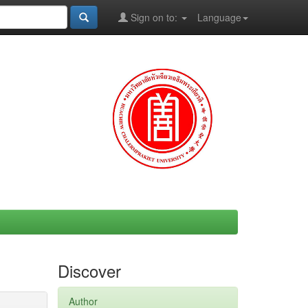
Sign on to:
Language
Discover
Author