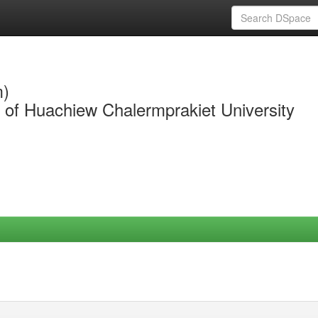
m)
y of Huachiew Chalermprakiet University