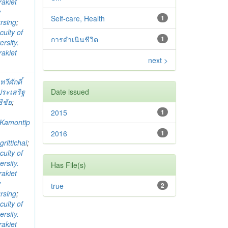
akiet
w
Self-care, Health
1
ursing
;
culty of
การดำเนินชีวิต
1
rsity.
akiet
next >
;
ทวีศักดิ์
ระเสริฐ
Date issued
ิชัย
;
2015
1
Kamontip
;
2016
1
rittichai
;
culty of
rsity.
Has File(s)
akiet
w
true
2
ursing
;
culty of
rsity.
akiet