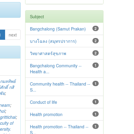
Subject
Bangchalong (Samut Prakan)
2
1
next
บางโฉลง (สมุทรปราการ)
2
วิทยาศาสตร์สุขภาพ
2
Bangchalong Community --
1
Health a...
;
กมลทิพย์
Community health -- Thailand --
1
ศักดิ์ กสิ
S...
ชัย
;
Conduct of life
1
mneam
;
hol
;
Health promotion
1
rittichai
;
culty of
Health promotion -- Thailand --
1
rsity.
S...