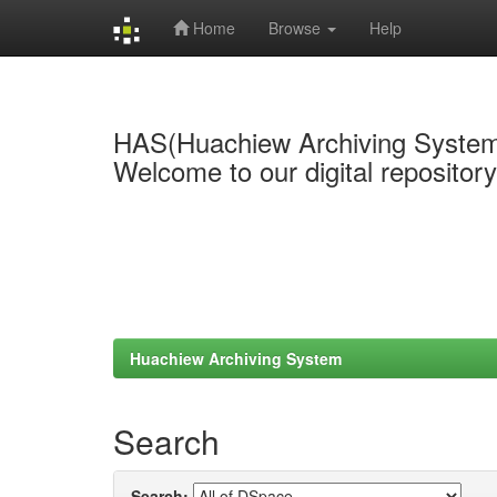
Home
Browse
Help
Skip
navigation
HAS(Huachiew Archiving Syste
Welcome to our digital repositor
Huachiew Archiving System
Search
Search: