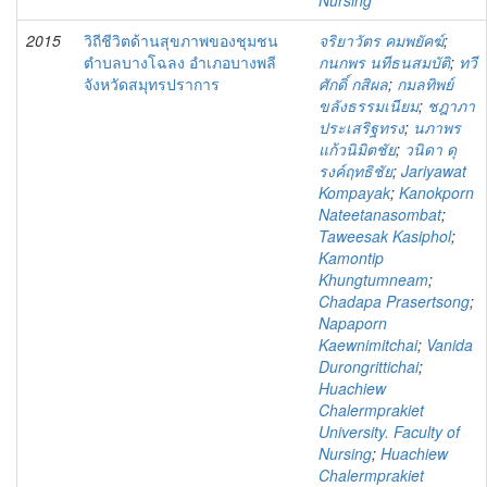
Nursing
2015
วิถีชีวิตด้านสุขภาพของชุมชน
จริยาวัตร คมพยัคฆ์
;
ตำบลบางโฉลง อำเภอบางพลี
กนกพร นทีธนสมบัติ
;
ทวี
จังหวัดสมุทรปราการ
ศักดิ์ กสิผล
;
กมลทิพย์
ขลังธรรมเนียม
;
ชฎาภา
ประเสริฐทรง
;
นภาพร
แก้วนิมิตชัย
;
วนิดา ดุ
รงค์ฤทธิชัย
;
Jariyawat
Kompayak
;
Kanokporn
Nateetanasombat
;
Taweesak Kasiphol
;
Kamontip
Khungtumneam
;
Chadapa Prasertsong
;
Napaporn
Kaewnimitchai
;
Vanida
Durongrittichai
;
Huachiew
Chalermprakiet
University. Faculty of
Nursing
;
Huachiew
Chalermprakiet