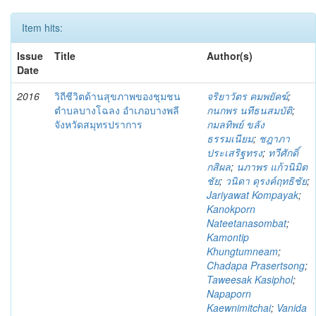
Item hits:
Issue
Title
Author(s)
Date
2016
วิถีชีวิตด้านสุขภาพของชุมชน
จริยาวัตร คมพยัคฆ์
;
ตำบลบางโฉลง อำเภอบางพลี
กนกพร นทีธนสมบัติ
;
จังหวัดสมุทรปราการ
กมลทิพย์ ขลัง
ธรรมเนียม
;
ชฎาภา
ประเสริฐทรง
;
ทวีศักดิ์
กสิผล
;
นภาพร แก้วนิมิต
ชัย
;
วนิดา ดุรงค์ฤทธิชัย
;
Jariyawat Kompayak
;
Kanokporn
Nateetanasombat
;
Kamontip
Khungtumneam
;
Chadapa Prasertsong
;
Taweesak Kasiphol
;
Napaporn
Kaewnimitchai
;
Vanida