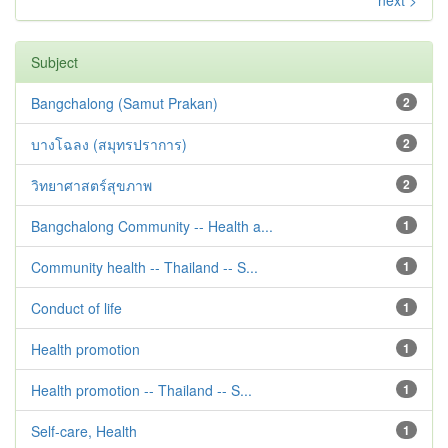
next >
Subject
Bangchalong (Samut Prakan)
2
บางโฉลง (สมุทรปราการ)
2
วิทยาศาสตร์สุขภาพ
2
Bangchalong Community -- Health a...
1
Community health -- Thailand -- S...
1
Conduct of life
1
Health promotion
1
Health promotion -- Thailand -- S...
1
Self-care, Health
1