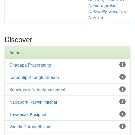
Chalermprakiet
University. Faculty of
Nursing
Discover
Author
Chadapa Prasertsong
1
Kamontip Khungtumneam
1
Kanokporn Nateetanasombat
1
Napaporn Kaewnimitchai
1
Taweesak Kasiphol
1
Vanida Durongrittichai
1