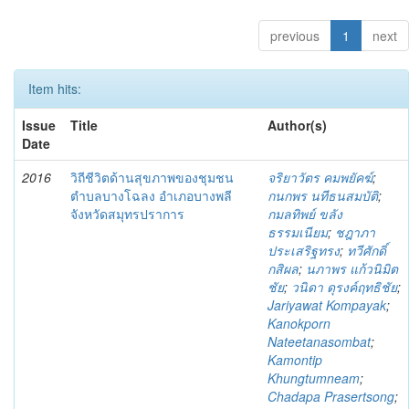
previous
1
next
Item hits:
Issue
Title
Author(s)
Date
2016
วิถีชีวิตด้านสุขภาพของชุมชน
จริยาวัตร คมพยัคฆ์
;
ตำบลบางโฉลง อำเภอบางพลี
กนกพร นทีธนสมบัติ
;
จังหวัดสมุทรปราการ
กมลทิพย์ ขลัง
ธรรมเนียม
;
ชฎาภา
ประเสริฐทรง
;
ทวีศักดิ์
กสิผล
;
นภาพร แก้วนิมิต
ชัย
;
วนิดา ดุรงค์ฤทธิชัย
;
Jariyawat Kompayak
;
Kanokporn
Nateetanasombat
;
Kamontip
Khungtumneam
;
Chadapa Prasertsong
;