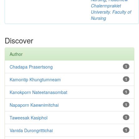
Chalermprakiet
University. Faculty of
Nursing
Discover
Author
Chadapa Prasertsong
1
Kamontip Khungtumneam
1
Kanokporn Nateetanasombat
1
Napaporn Kaewnimitchai
1
Taweesak Kasiphol
1
Vanida Durongrittichai
1