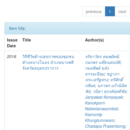
previous
1
next
Item hits:
Issue
Title
Author(s)
Date
2016
วิถีชีวิตด้านสุขภาพของชุมชน
จริยาวัตร คมพยัคฆ์
;
ตำบลบางโฉลง อำเภอบางพลี
กนกพร นทีธนสมบัติ
;
จังหวัดสมุทรปราการ
กมลทิพย์ ขลัง
ธรรมเนียม
;
ชฎาภา
ประเสริฐทรง
;
ทวีศักดิ์
กสิผล
;
นภาพร แก้วนิมิต
ชัย
;
วนิดา ดุรงค์ฤทธิชัย
;
Jariyawat Kompayak
;
Kanokporn
Nateetanasombat
;
Kamontip
Khungtumneam
;
Chadapa Prasertsong
;