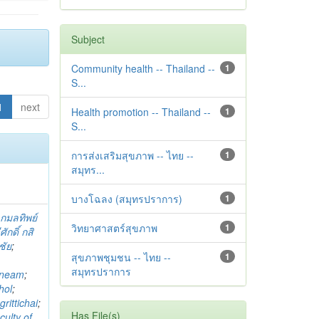
Subject
Community health -- Thailand --
1
S...
1
next
Health promotion -- Thailand --
1
S...
การส่งเสริมสุขภาพ -- ไทย --
1
สมุทร...
บางโฉลง (สมุทรปราการ)
1
;
กมลทิพย์
วิทยาศาสตร์สุขภาพ
1
ศักดิ์ กสิ
ชัย
;
สุขภาพชุมชน -- ไทย --
1
สมุทรปราการ
mneam
;
hol
;
rittichai
;
Has File(s)
culty of