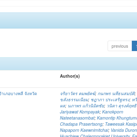
previous
Author(s)
ำเภอบางพลี จังหวัด
จริยาวัตร คมพยัคฆ์
;
กนกพร นทีธนสมบัติ
ขลังธรรมเนียม
;
ชฎาภา ประเสริฐทรง
;
ทวี
ผล
;
นภาพร แก้วนิมิตชัย
;
วนิดา ดุรงค์ฤทธิ
Jariyawat Kompayak
;
Kanokporn
Nateetanasombat
;
Kamontip Khungtu
Chadapa Prasertsong
;
Taweesak Kasip
Napaporn Kaewnimitchai
;
Vanida Durong
Huachiew Chalermprakiet University. Fa