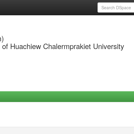
m)
y of Huachiew Chalermprakiet University