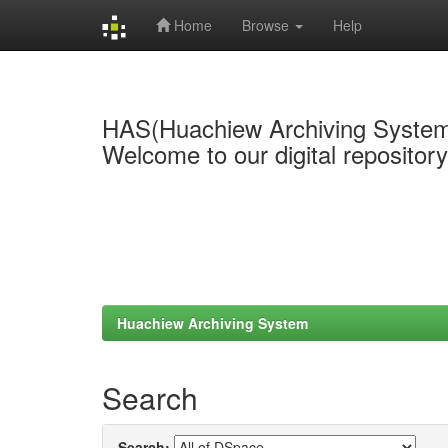
Home
Browse
Help
Skip
navigation
HAS(Huachiew Archiving Syste
Welcome to our digital repositor
Huachiew Archiving System
Search
Search: