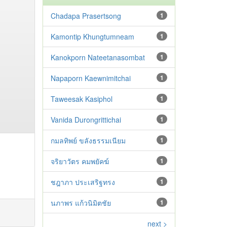
Chadapa Prasertsong
1
Kamontip Khungtumneam
1
Kanokporn Nateetanasombat
1
Napaporn Kaewnimitchai
1
Taweesak Kasiphol
1
Vanida Durongrittichai
1
กมลทิพย์ ขลังธรรมเนียม
1
จริยาวัตร คมพยัคฆ์
1
ชฎาภา ประเสริฐทรง
1
นภาพร แก้วนิมิตชัย
1
next >