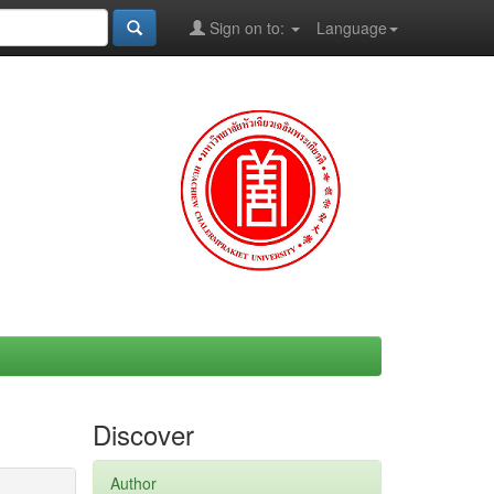
Sign on to:
Language
Discover
Author