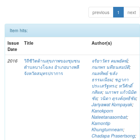
previous
1
next
Item hits:
Issue
Title
Author(s)
Date
2016
วิถีชีวิตด้านสุขภาพของชุมชน
จริยาวัตร คมพยัคฆ์
;
ตำบลบางโฉลง อำเภอบางพลี
กนกพร นทีธนสมบัติ
;
จังหวัดสมุทรปราการ
กมลทิพย์ ขลัง
ธรรมเนียม
;
ชฎาภา
ประเสริฐทรง
;
ทวีศักดิ์
กสิผล
;
นภาพร แก้วนิมิต
ชัย
;
วนิดา ดุรงค์ฤทธิชัย
;
Jariyawat Kompayak
;
Kanokporn
Nateetanasombat
;
Kamontip
Khungtumneam
;
Chadapa Prasertsong
;