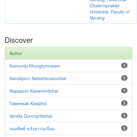
Chalermprakiet
University. Faculty of
Nursing
Discover
Author
Kamontip Khungtumneam
1
Kanokporn Nateetanasombat
1
Napaporn Kaewnimitchai
1
Taweesak Kasiphol
1
Vanida Durongrittichai
1
กมลทิพย์ ขลังธรรมเนียม
1