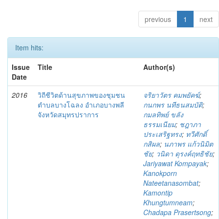
previous
1
next
Item hits:
Issue
Title
Author(s)
Date
2016
วิถีชีวิตด้านสุขภาพของชุมชน
จริยาวัตร คมพยัคฆ์
;
ตำบลบางโฉลง อำเภอบางพลี
กนกพร นทีธนสมบัติ
;
จังหวัดสมุทรปราการ
กมลทิพย์ ขลัง
ธรรมเนียม
;
ชฎาภา
ประเสริฐทรง
;
ทวีศักดิ์
กสิผล
;
นภาพร แก้วนิมิต
ชัย
;
วนิดา ดุรงค์ฤทธิชัย
;
Jariyawat Kompayak
;
Kanokporn
Nateetanasombat
;
Kamontip
Khungtumneam
;
Chadapa Prasertsong
;