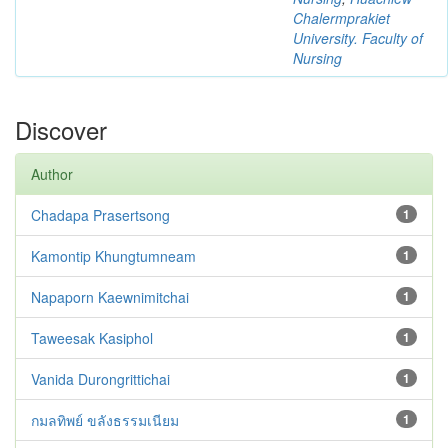
Chalermprakiet
University. Faculty of
Nursing
Discover
Author
Chadapa Prasertsong
1
Kamontip Khungtumneam
1
Napaporn Kaewnimitchai
1
Taweesak Kasiphol
1
Vanida Durongrittichai
1
กมลทิพย์ ขลังธรรมเนียม
1