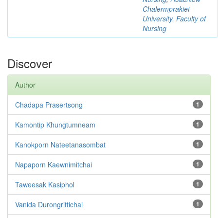
Chalermprakiet
University. Faculty of
Nursing
Discover
Author
Chadapa Prasertsong
1
Kamontip Khungtumneam
1
Kanokporn Nateetanasombat
1
Napaporn Kaewnimitchai
1
Taweesak Kasiphol
1
Vanida Durongrittichai
1