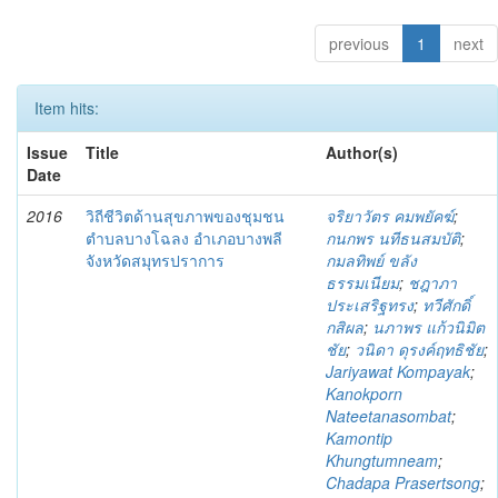
previous
1
next
Item hits:
Issue
Title
Author(s)
Date
2016
วิถีชีวิตด้านสุขภาพของชุมชน
จริยาวัตร คมพยัคฆ์
;
ตำบลบางโฉลง อำเภอบางพลี
กนกพร นทีธนสมบัติ
;
จังหวัดสมุทรปราการ
กมลทิพย์ ขลัง
ธรรมเนียม
;
ชฎาภา
ประเสริฐทรง
;
ทวีศักดิ์
กสิผล
;
นภาพร แก้วนิมิต
ชัย
;
วนิดา ดุรงค์ฤทธิชัย
;
Jariyawat Kompayak
;
Kanokporn
Nateetanasombat
;
Kamontip
Khungtumneam
;
Chadapa Prasertsong
;