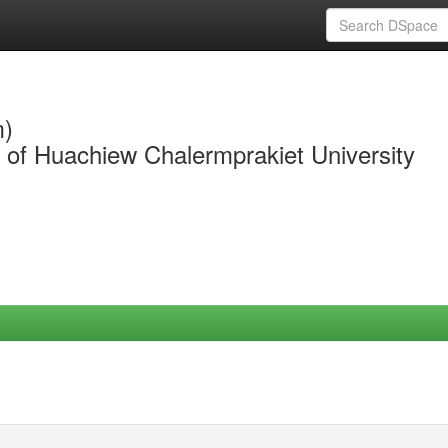
m)
y of Huachiew Chalermprakiet University