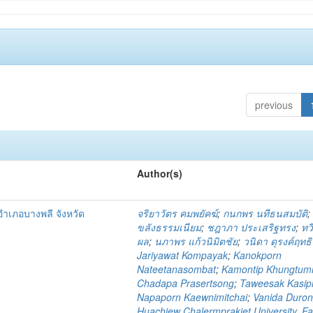
previous
Author(s)
ำเภอบางพลี จังหวัด
จริยาวัตร คมพยัคฆ์
;
กนกพร นทีธนสมบัติ
ขลังธรรมเนียม
;
ชฎาภา ประเสริฐทรง
;
ทวี
ผล
;
นภาพร แก้วนิมิตชัย
;
วนิดา ดุรงค์ฤทธิ
Jariyawat Kompayak
;
Kanokporn
Nateetanasombat
;
Kamontip Khungtu
Chadapa Prasertsong
;
Taweesak Kasip
Napaporn Kaewnimitchai
;
Vanida Durong
Huachiew Chalermprakiet University. Fa