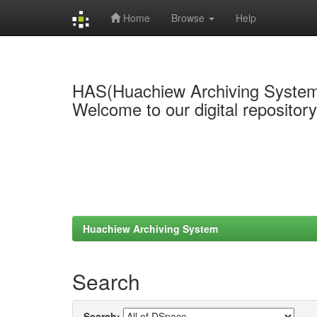
Home
Browse
Help
Skip
navigation
HAS(Huachiew Archiving Syste
Welcome to our digital repositor
Huachiew Archiving System
Search
Search: