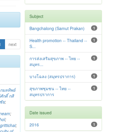
Subject
Bangchalong (Samut Prakan)
1
Health promotion -- Thailand --
1
1
next
S...
การส่งเสริมสุขภาพ -- ไทย --
1
สมุทร...
บางโฉลง (สมุทรปราการ)
1
สุขภาพชุมชน -- ไทย --
1
;
กมลทิพย์
สมุทรปราการ
ศักดิ์ กสิ
ชัย
;
Date issued
mneam
;
hol
;
2016
1
rittichai
;
culty of