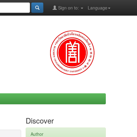
Sign on to:
Language
Discover
Author