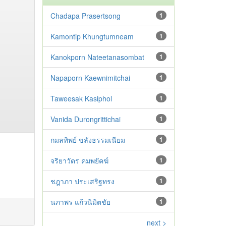
Chadapa Prasertsong
1
Kamontip Khungtumneam
1
Kanokporn Nateetanasombat
1
Napaporn Kaewnimitchai
1
Taweesak Kasiphol
1
Vanida Durongrittichai
1
กมลทิพย์ ขลังธรรมเนียม
1
จริยาวัตร คมพยัคฆ์
1
ชฎาภา ประเสริฐทรง
1
นภาพร แก้วนิมิตชัย
1
next >