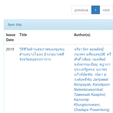
previous
1
next
Item hits:
Issue
Title
Author(s)
Date
2015
วิถีชีวิตด้านสุขภาพของชุมชน
จริยาวัตร คมพยัคฆ์
;
ตำบลบางโฉลง อำเภอบางพลี
กนกพร นทีธนสมบัติ
;
ทวี
จังหวัดสมุทรปราการ
ศักดิ์ กสิผล
;
กมลทิพย์
ขลังธรรมเนียม
;
ชฎาภา
ประเสริฐทรง
;
นภาพร
แก้วนิมิตชัย
;
วนิดา ดุ
รงค์ฤทธิชัย
;
Jariyawat
Kompayak
;
Kanokporn
Nateetanasombat
;
Taweesak Kasiphol
;
Kamontip
Khungtumneam
;
Chadapa Prasertsong
;