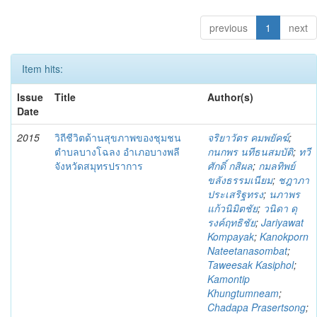
previous
1
next
Item hits:
Issue
Title
Author(s)
Date
2015
วิถีชีวิตด้านสุขภาพของชุมชน
จริยาวัตร คมพยัคฆ์
;
ตำบลบางโฉลง อำเภอบางพลี
กนกพร นทีธนสมบัติ
;
ทวี
จังหวัดสมุทรปราการ
ศักดิ์ กสิผล
;
กมลทิพย์
ขลังธรรมเนียม
;
ชฎาภา
ประเสริฐทรง
;
นภาพร
แก้วนิมิตชัย
;
วนิดา ดุ
รงค์ฤทธิชัย
;
Jariyawat
Kompayak
;
Kanokporn
Nateetanasombat
;
Taweesak Kasiphol
;
Kamontip
Khungtumneam
;
Chadapa Prasertsong
;