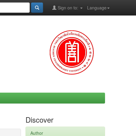
Sign on to:
Language
Discover
Author