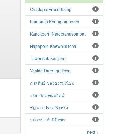
Chadapa Prasertsong
1
Kamontip Khungtumneam
1
Kanokporn Nateetanasombat
1
Napaporn Kaewnimitchai
1
Taweesak Kasiphol
1
Vanida Durongrittichai
1
กมลทิพย์ ขลังธรรมเนียม
1
จริยาวัตร คมพยัคฆ์
1
ชฎาภา ประเสริฐทรง
1
นภาพร แก้วนิมิตชัย
1
next >