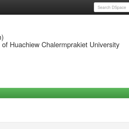
m)
y of Huachiew Chalermprakiet University