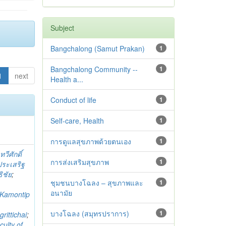
Subject
Bangchalong (Samut Prakan)
1
Bangchalong Community --
1
1
next
Health a...
Conduct of life
1
Self-care, Health
1
การดูแลสุขภาพด้วยตนเอง
1
;
ทวีศักดิ์
การส่งเสริมสุขภาพ
1
ระเสริฐ
ิชัย
;
ชุมชนบางโฉลง – สุขภาพและ
1
อนามัย
Kamontip
;
บางโฉลง (สมุทรปราการ)
1
rittichai
;
culty of