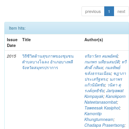
previous
1
next
Item hits:
Issue
Title
Author(s)
Date
2015
วิถีชีวิตด้านสุขภาพของชุมชน
จริยาวัตร คมพยัคฆ์
;
ตำบลบางโฉลง อำเภอบางพลี
กนกพร นทีธนสมบัติ
;
ทวี
จังหวัดสมุทรปราการ
ศักดิ์ กสิผล
;
กมลทิพย์
ขลังธรรมเนียม
;
ชฎาภา
ประเสริฐทรง
;
นภาพร
แก้วนิมิตชัย
;
วนิดา ดุ
รงค์ฤทธิชัย
;
Jariyawat
Kompayak
;
Kanokporn
Nateetanasombat
;
Taweesak Kasiphol
;
Kamontip
Khungtumneam
;
Chadapa Prasertsong
;