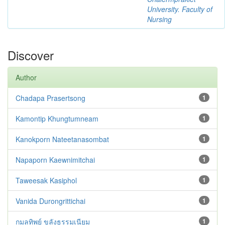
University. Faculty of
Nursing
Discover
Author
Chadapa Prasertsong
1
Kamontip Khungtumneam
1
Kanokporn Nateetanasombat
1
Napaporn Kaewnimitchai
1
Taweesak Kasiphol
1
Vanida Durongrittichai
1
กมลทิพย์ ขลังธรรมเนียม
1