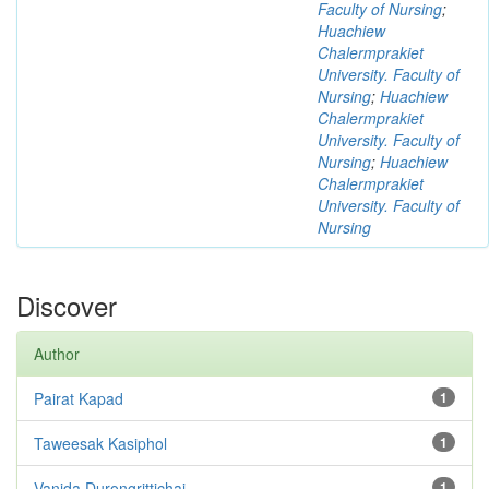
Faculty of Nursing
;
Huachiew
Chalermprakiet
University. Faculty of
Nursing
;
Huachiew
Chalermprakiet
University. Faculty of
Nursing
;
Huachiew
Chalermprakiet
University. Faculty of
Nursing
Discover
Author
Pairat Kapad
1
Taweesak Kasiphol
1
Vanida Durongrittichai
1