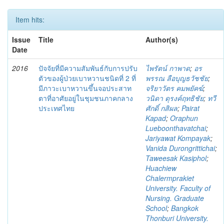
Item hits:
Issue
Title
Author(s)
Date
2016
ปัจจัยที่มีความสัมพันธ์กับการปรับ
ไพรัตน์ กาพาด
;
อร
ตัวของผู้ป่วยเบาหวานชนิดที่ 2 ที่
พรรณ ลือบุญธวัชชัย
;
มีภาวะเบาหวานขึ้นจอประสาท
จริยาวัตร คมพยัคฆ์
;
ตาที่อาศัยอยู่ในชุมชนภาคกลาง
วนิดา ดุรงค์ฤทธิชัย
;
ทวี
ประเทศไทย
ศักดิ์ กสิผล
;
Pairat
Kapad
;
Oraphun
Lueboonthavatchai
;
Jariyawat Kompayak
;
Vanida Durongrittichai
;
Taweesak Kasiphol
;
Huachiew
Chalermprakiet
University. Faculty of
Nursing. Graduate
School
;
Bangkok
Thonburi University.