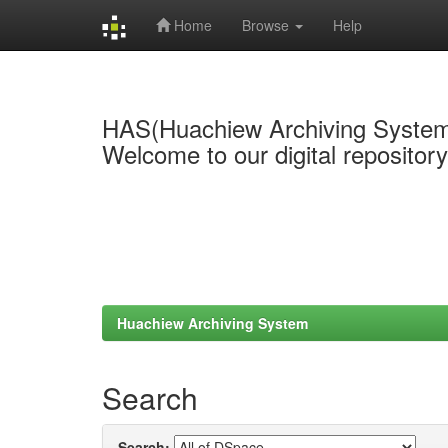
Home
Browse
Help
Skip
navigation
HAS(Huachiew Archiving Syste
Welcome to our digital repositor
Huachiew Archiving System
Search
Search: