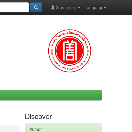
Sign on to:
Language
Discover
Author