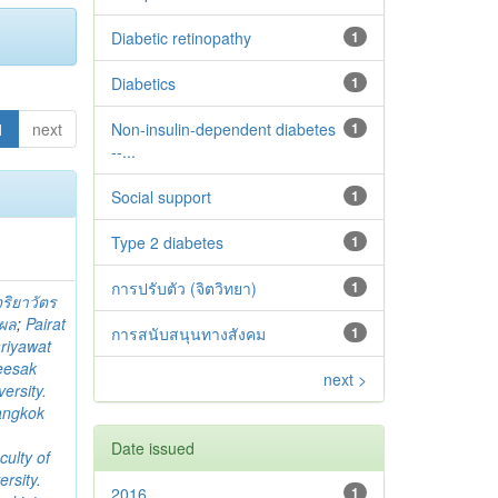
Diabetic retinopathy
1
Diabetics
1
1
next
Non-insulin-dependent diabetes
1
--...
Social support
1
Type 2 diabetes‬‬‬‬‬‬
1
การปรับตัว (จิตวิทยา)
1
จริยาวัตร
ิผล
;
Pairat
การสนับสนุนทางสังคม
1
riyawat
eesak
next >
ersity.
angkok
Date issued
culty of
rsity.
2016
1