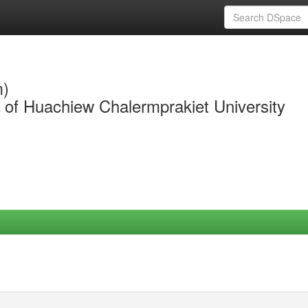
m)
y of Huachiew Chalermprakiet University