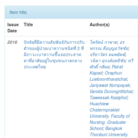
Item hits:
Issue
Title
Author(s)
Date
2016
ปัจจัยที่มีความสัมพันธ์กับการปรับ
ไพรัตน์ กาพาด
;
อร
ตัวของผู้ป่วยเบาหวานชนิดที่ 2 ที่
พรรณ ลือบุญธวัชชัย
;
มีภาวะเบาหวานขึ้นจอประสาท
จริยาวัตร คมพยัคฆ์
;
ตาที่อาศัยอยู่ในชุมชนภาคกลาง
วนิดา ดุรงค์ฤทธิชัย
;
ทวี
ประเทศไทย
ศักดิ์ กสิผล
;
Pairat
Kapad
;
Oraphun
Lueboonthavatchai
;
Jariyawat Kompayak
;
Vanida Durongrittichai
;
Taweesak Kasiphol
;
Huachiew
Chalermprakiet
University. Faculty of
Nursing. Graduate
School
;
Bangkok
Thonburi University.