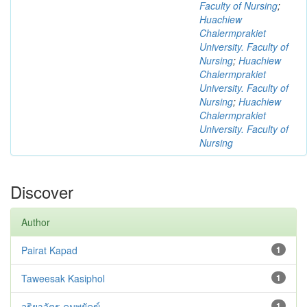
Faculty of Nursing
;
Huachiew
Chalermprakiet
University. Faculty of
Nursing
;
Huachiew
Chalermprakiet
University. Faculty of
Nursing
;
Huachiew
Chalermprakiet
University. Faculty of
Nursing
Discover
Author
Pairat Kapad
1
Taweesak Kasiphol
1
จริยาวัตร คมพยัคฆ์
1