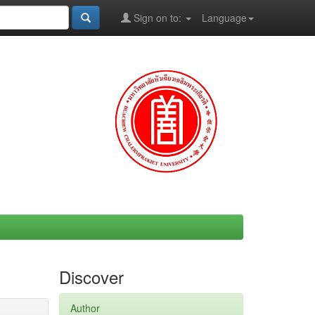
Sign on to:
Language
Discover
Author