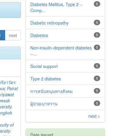
Diabetes Mellitus, Type 2 --
1
Comp...
Diabetic retinopathy
1
1
next
Diabetics
1
Non-insulin-dependent diabetes
1
--...
Social support
1
Type 2 diabetes‬‬‬‬‬‬
1
จริยาวัตร
ิผล
;
Pairat
การสนับสนุนทางสังคม
1
riyawat
eesak
ผู้ป่วยเบาหวาน
1
ersity.
angkok
next >
culty of
rsity.
Date issued