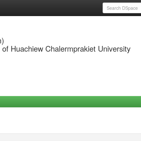
m)
y of Huachiew Chalermprakiet University