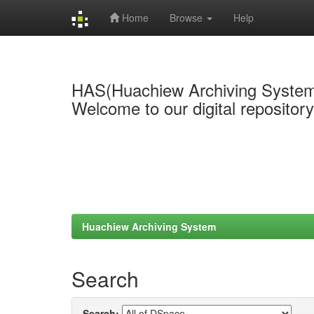
Home
Browse
Help
Skip
navigation
HAS(Huachiew Archiving Syste
Welcome to our digital repositor
Huachiew Archiving System
Search
Search: