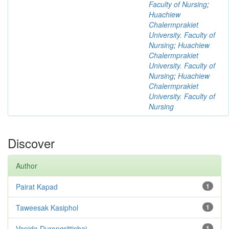
Faculty of Nursing
;
Huachiew
Chalermprakiet
University. Faculty of
Nursing
;
Huachiew
Chalermprakiet
University. Faculty of
Nursing
;
Huachiew
Chalermprakiet
University. Faculty of
Nursing
Discover
Author
Pairat Kapad
1
Taweesak Kasiphol
1
Vanida Durongrittichai
1