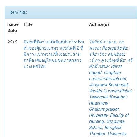
Item hits:
Issue
Title
Author(s)
Date
2016
ปัจจัยที่มีความสัมพันธ์กับการปรับ
ไพรัตน์ กาพาด
;
อร
ตัวของผู้ป่วยเบาหวานชนิดที่ 2 ที่
พรรณ ลือบุญธวัชชัย
;
มีภาวะเบาหวานขึ้นจอประสาท
จริยาวัตร คมพยัคฆ์
;
ตาที่อาศัยอยู่ในชุมชนภาคกลาง
วนิดา ดุรงค์ฤทธิชัย
;
ทวี
ประเทศไทย
ศักดิ์ กสิผล
;
Pairat
Kapad
;
Oraphun
Lueboonthavatchai
;
Jariyawat Kompayak
;
Vanida Durongrittichai
;
Taweesak Kasiphol
;
Huachiew
Chalermprakiet
University. Faculty of
Nursing. Graduate
School
;
Bangkok
Thonburi University.