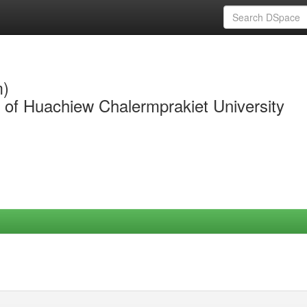
m)
y of Huachiew Chalermprakiet University