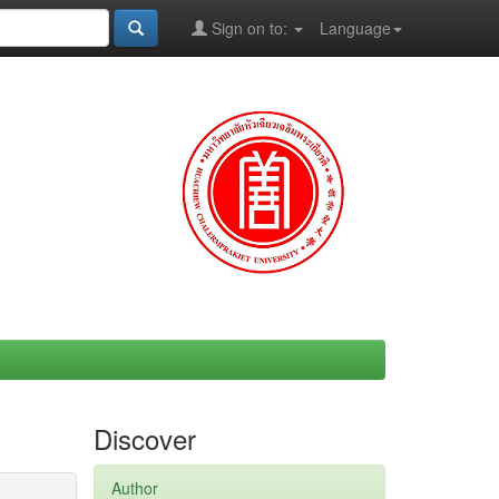
Sign on to:
Language
Discover
Author