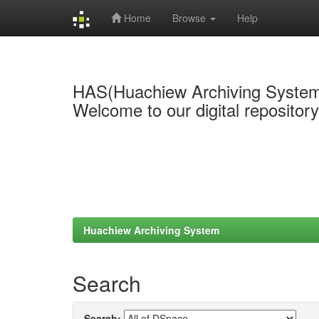
Home
Browse
Help
Skip
navigation
HAS(Huachiew Archiving Syste
Welcome to our digital repositor
Huachiew Archiving System
Search
Search: