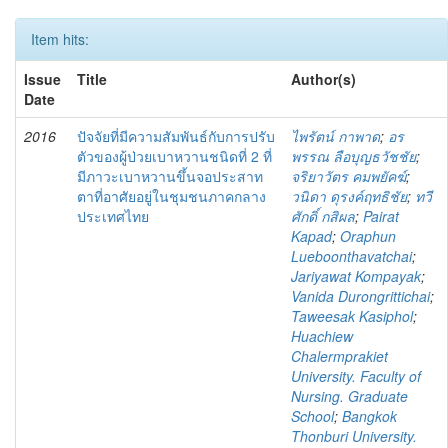
Item hits:
Issue
Title
Author(s)
Date
2016
ปัจจัยที่มีความสัมพันธ์กับการปรับ
ไพรัตน์ กาพาด
;
อร
ตัวของผู้ป่วยเบาหวานชนิดที่ 2 ที่
พรรณ ลือบุญธวัชชัย
;
มีภาวะเบาหวานขึ้นจอประสาท
จริยาวัตร คมพยัคฆ์
;
ตาที่อาศัยอยู่ในชุมชนภาคกลาง
วนิดา ดุรงค์ฤทธิชัย
;
ทวี
ประเทศไทย
ศักดิ์ กสิผล
;
Pairat
Kapad
;
Oraphun
Lueboonthavatchai
;
Jariyawat Kompayak
;
Vanida Durongrittichai
;
Taweesak Kasiphol
;
Huachiew
Chalermprakiet
University. Faculty of
Nursing. Graduate
School
;
Bangkok
Thonburi University.