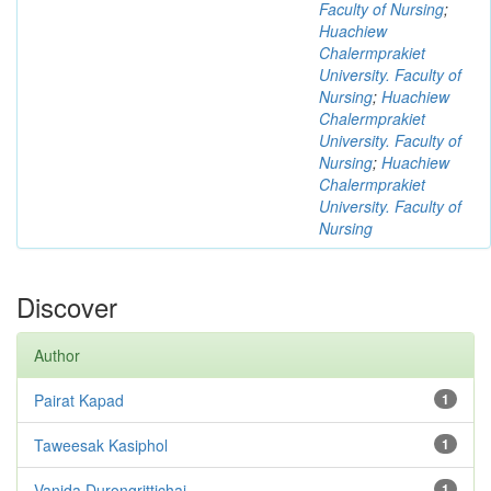
Faculty of Nursing
;
Huachiew
Chalermprakiet
University. Faculty of
Nursing
;
Huachiew
Chalermprakiet
University. Faculty of
Nursing
;
Huachiew
Chalermprakiet
University. Faculty of
Nursing
Discover
Author
Pairat Kapad
1
Taweesak Kasiphol
1
Vanida Durongrittichai
1