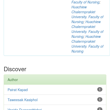
Faculty of Nursing
;
Huachiew
Chalermprakiet
University. Faculty of
Nursing
;
Huachiew
Chalermprakiet
University. Faculty of
Nursing
;
Huachiew
Chalermprakiet
University. Faculty of
Nursing
Discover
Author
Pairat Kapad
1
Taweesak Kasiphol
1
Vanida Durongrittichai
1