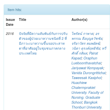
Item hits:
Issue
Title
Author(s)
Date
2016
ปัจจัยที่มีความสัมพันธ์กับการปรับ
ไพรัตน์ กาพาด
;
อร
ตัวของผู้ป่วยเบาหวานชนิดที่ 2 ที่
พรรณ ลือบุญธวัชชัย
;
มีภาวะเบาหวานขึ้นจอประสาท
จริยาวัตร คมพยัคฆ์
;
ตาที่อาศัยอยู่ในชุมชนภาคกลาง
วนิดา ดุรงค์ฤทธิชัย
;
ทวี
ประเทศไทย
ศักดิ์ กสิผล
;
Pairat
Kapad
;
Oraphun
Lueboonthavatchai
;
Jariyawat Kompayak
;
Vanida Durongrittichai
;
Taweesak Kasiphol
;
Huachiew
Chalermprakiet
University. Faculty of
Nursing. Graduate
School
;
Bangkok
Thonburi University.