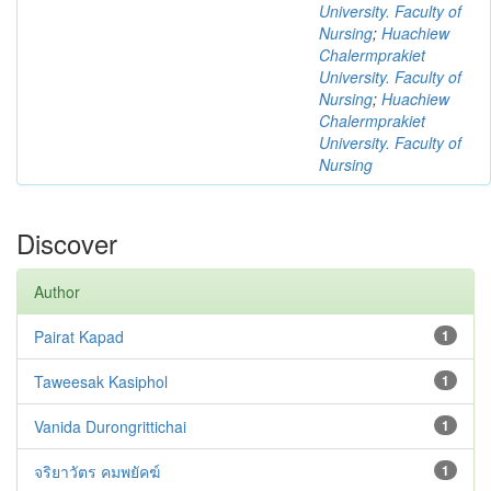
University. Faculty of
Nursing
;
Huachiew
Chalermprakiet
University. Faculty of
Nursing
;
Huachiew
Chalermprakiet
University. Faculty of
Nursing
Discover
Author
Pairat Kapad
1
Taweesak Kasiphol
1
Vanida Durongrittichai
1
จริยาวัตร คมพยัคฆ์
1