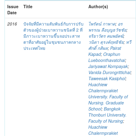
Issue
Title
Author(s)
Date
2016
ปัจจัยที่มีความสัมพันธ์กับการปรับ
ไพรัตน์ กาพาด
;
อร
ตัวของผู้ป่วยเบาหวานชนิดที่ 2 ที่
พรรณ ลือบุญธวัชชัย
;
มีภาวะเบาหวานขึ้นจอประสาท
จริยาวัตร คมพยัคฆ์
;
ตาที่อาศัยอยู่ในชุมชนภาคกลาง
วนิดา ดุรงค์ฤทธิชัย
;
ทวี
ประเทศไทย
ศักดิ์ กสิผล
;
Pairat
Kapad
;
Oraphun
Lueboonthavatchai
;
Jariyawat Kompayak
;
Vanida Durongrittichai
;
Taweesak Kasiphol
;
Huachiew
Chalermprakiet
University. Faculty of
Nursing. Graduate
School
;
Bangkok
Thonburi University.
Faculty of Nursing
;
Huachiew
Chalermprakiet