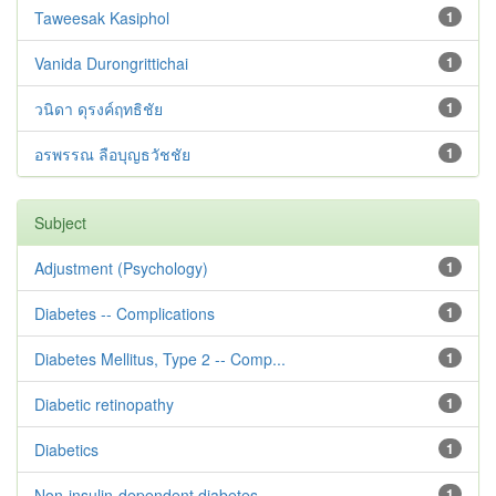
Taweesak Kasiphol
1
Vanida Durongrittichai
1
วนิดา ดุรงค์ฤทธิชัย
1
อรพรรณ ลือบุญธวัชชัย
1
Subject
Adjustment ‪(Psychology)
1
Diabetes -- Complications
1
Diabetes Mellitus, Type 2 -- Comp...
1
Diabetic retinopathy
1
Diabetics
1
Non-insulin-dependent diabetes --...
1