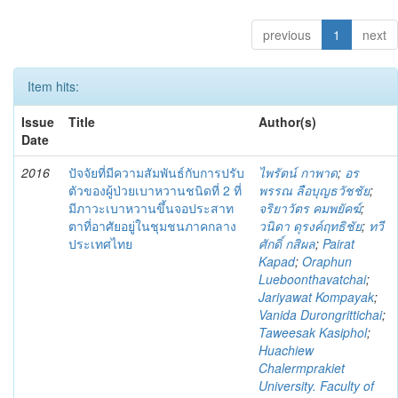
previous
1
next
Item hits:
Issue
Title
Author(s)
Date
2016
ปัจจัยที่มีความสัมพันธ์กับการปรับ
ไพรัตน์ กาพาด
;
อร
ตัวของผู้ป่วยเบาหวานชนิดที่ 2 ที่
พรรณ ลือบุญธวัชชัย
;
มีภาวะเบาหวานขึ้นจอประสาท
จริยาวัตร คมพยัคฆ์
;
ตาที่อาศัยอยู่ในชุมชนภาคกลาง
วนิดา ดุรงค์ฤทธิชัย
;
ทวี
ประเทศไทย
ศักดิ์ กสิผล
;
Pairat
Kapad
;
Oraphun
Lueboonthavatchai
;
Jariyawat Kompayak
;
Vanida Durongrittichai
;
Taweesak Kasiphol
;
Huachiew
Chalermprakiet
University. Faculty of