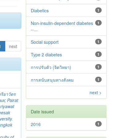
Diabetics
1
Non-insulin-dependent diabetes
1
--...
Social support
1
1
next
Type 2 diabetes‬‬‬‬‬‬
1
การปรับตัว (จิตวิทยา)
1
การสนับสนุนทางสังคม
1
next >
จริยาวัตร
ิผล
;
Pairat
riyawat
Date issued
eesak
ersity.
2016
1
angkok
culty of