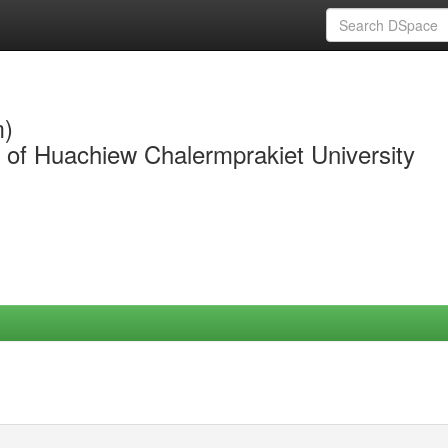
m)
y of Huachiew Chalermprakiet University