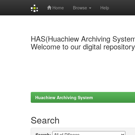
Home
Browse
Help
Skip
navigation
HAS(Huachiew Archiving Syste
Welcome to our digital repositor
Huachiew Archiving System
Search
Search: