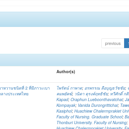
previous
Author(s)
เบาหวานชนิดที่ 2 ที่มีภาวะเบา
ไพรัตน์ กาพาด
;
อรพรรณ ลือบุญธวัชชัย
;
คกลางประเทศไทย
คมพยัคฆ์
;
วนิดา ดุรงค์ฤทธิชัย
;
ทวีศักดิ์ กส
Kapad
;
Oraphun Lueboonthavatchai
;
Ja
Kompayak
;
Vanida Durongrittichai
;
Taw
Kasiphol
;
Huachiew Chalermprakiet Univ
Faculty of Nursing. Graduate School
;
B
Thonburi University. Faculty of Nursing
;
Huachiew Chalermprakiet University. Fa