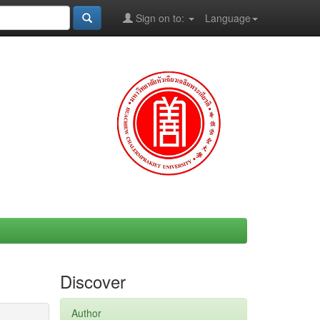
Sign on to:
Language
Discover
Author